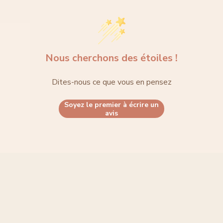
Nous cherchons des étoiles !
Connexion requise
Connectez-vous à votre compte pour ajouter des produits à
Dites-nous ce que vous en pensez
votre liste de souhaits et afficher vos articles
Soyez le premier à écrire un
précédemment enregistrés.
avis
Se connecter