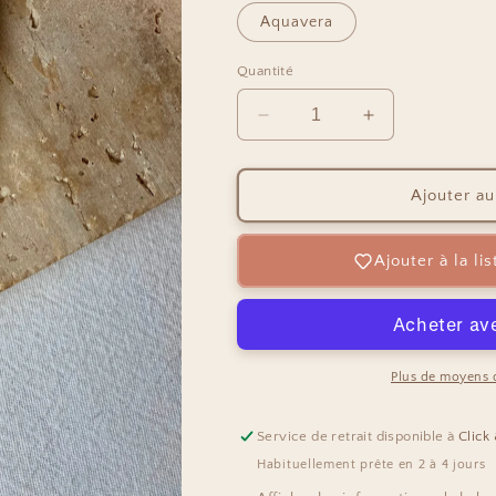
Aquavera
Quantité
Réduire
Augmenter
la
la
quantité
quantité
de
de
Ajouter au
Suspension
Suspension
Parfumée
Parfumée
Ajouter à la li
Plus de moyens 
Service de retrait disponible à
Click
Habituellement prête en 2 à 4 jours