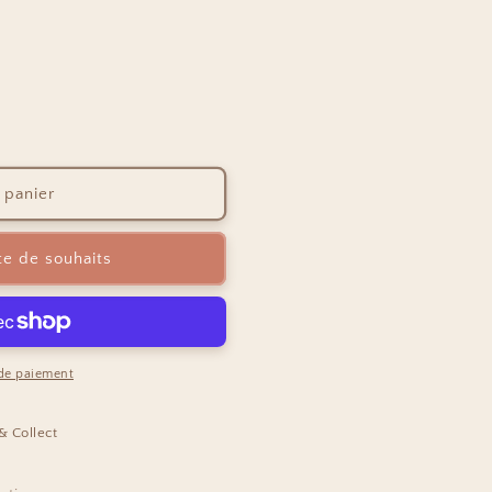
 panier
ste de souhaits
de paiement
 & Collect