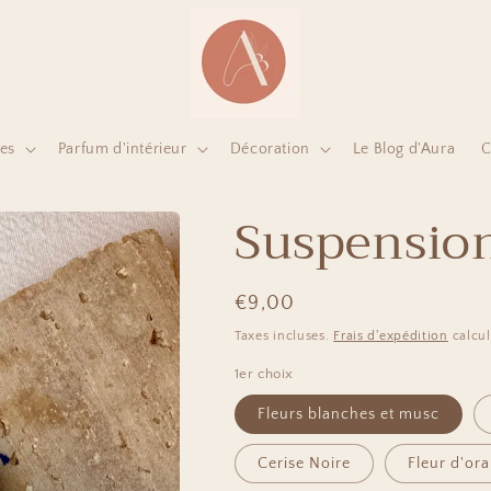
es
Parfum d'intérieur
Décoration
Le Blog d'Aura
C
Suspensio
Prix
€9,00
habituel
Taxes incluses.
Frais d'expédition
calcul
1er choix
Fleurs blanches et musc
Cerise Noire
Fleur d'or