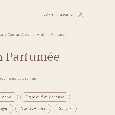
P
Connexion
Panier
EUR € | France
a
y
arte Cadeau Aurabloom 🎁
Contact
s
/
n Parfumée
r
é
g
i
és à l'étape de paiement.
o
n
Monoï
Figue et fève de tonka
anger
Oud et Ambre
Sundia